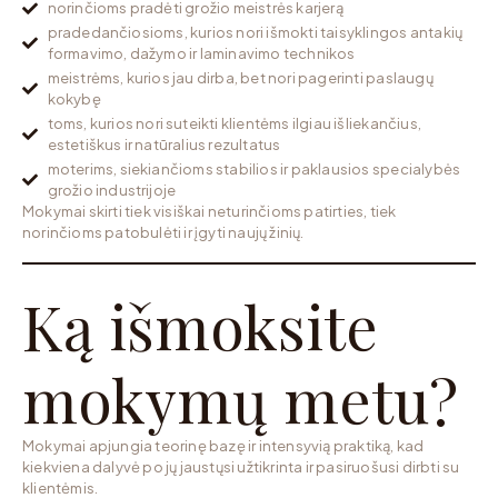
norinčioms pradėti grožio meistrės karjerą
pradedančiosioms, kurios nori išmokti taisyklingos antakių
formavimo, dažymo ir laminavimo technikos
meistrėms, kurios jau dirba, bet nori pagerinti paslaugų
kokybę
toms, kurios nori suteikti klientėms ilgiau išliekančius,
estetiškus ir natūralius rezultatus
moterims, siekiančioms stabilios ir paklausios specialybės
grožio industrijoje
Mokymai skirti tiek visiškai neturinčioms patirties, tiek
norinčioms patobulėti ir įgyti naujų žinių.
Ką išmoksite
mokymų metu?
Mokymai apjungia teorinę bazę ir intensyvią praktiką, kad
kiekviena dalyvė po jų jaustųsi užtikrinta ir pasiruošusi dirbti su
klientėmis.