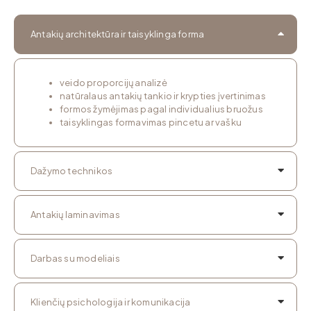
Antakių architektūra ir taisyklinga forma
veido proporcijų analizė
natūralaus antakių tankio ir krypties įvertinimas
formos žymėjimas pagal individualius bruožus
taisyklingas formavimas pincetu ar vašku
Dažymo technikos
Antakių laminavimas
Darbas su modeliais
Klienčių psichologija ir komunikacija