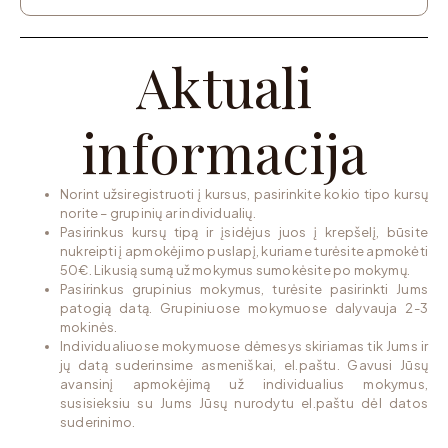
Aktuali
informacija
Norint užsiregistruoti į kursus, pasirinkite kokio tipo kursų
norite – grupinių ar individualių.
Pasirinkus kursų tipą ir įsidėjus juos į krepšelį, būsite
nukreipti į apmokėjimo puslapį, kuriame turėsite apmokėti
50€. Likusią sumą už mokymus sumokėsite po mokymų.
Pasirinkus grupinius mokymus, turėsite pasirinkti Jums
patogią datą. Grupiniuose mokymuose dalyvauja 2-3
mokinės.
Individualiuose mokymuose dėmesys skiriamas tik Jums ir
jų datą suderinsime asmeniškai, el.paštu. Gavusi Jūsų
avansinį apmokėjimą už individualius mokymus,
susisieksiu su Jums Jūsų nurodytu el.paštu dėl datos
suderinimo.