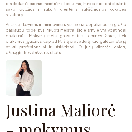
pradedančiosioms
meistrėms
bei toms, kurios nori patobulinti
savo įgūdžius ir sukurti klientėms aukščiausios kokybės
rezultatą.
Antakių
dažymas ir laminavimas yra viena populiariausių grožio
paslaugų, todėl kvalifikuoti meistrai šioje srityje yra ypatingai
paklausūs. Mokymų metu gausite tiek teorines žinias, tiek
praktinius įgūdžius kaip atlikti šią procedūrą, kad galėtumėte ją
atlikti profesionaliai ir užtirktintai. O jūsų klientės galėtų
džiaugtis kokybišku rezultatu.
Justina Maliorė
- mokymus