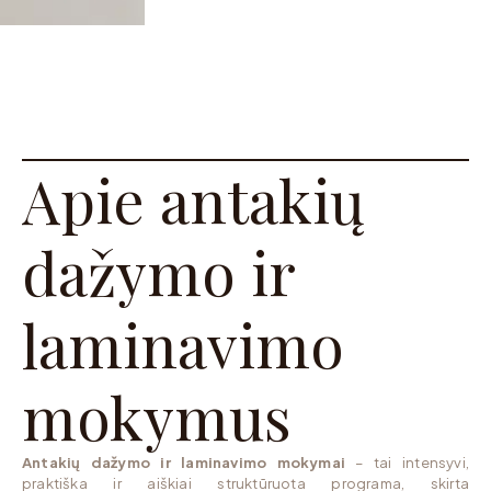
Apie antakių
dažymo ir
laminavimo
mokymus
Antakių dažymo ir laminavimo mokymai
– tai intensyvi,
praktiška ir aiškiai struktūruota programa, skirta