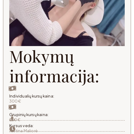
Mokymų
informacija:
Individualių kursų kaina:
300€
Grupinių kursų kaina:
250€
Kursus veda:
Justina Maliorė