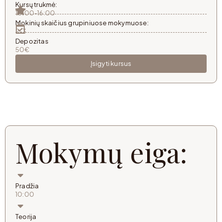
Kursų trukmė:
10:00-16:00
Mokinių skaičius grupiniuose mokymuose:
2-3
Depozitas
50€
Įsigyti kursus
Mokymų eiga:
Pradžia
10:00
Teorija