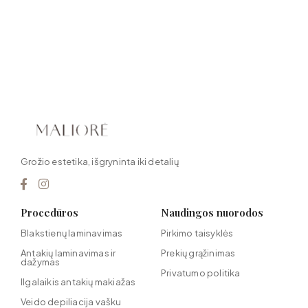
Grožio estetika, išgryninta iki detalių
Procedūros
Naudingos nuorodos
Blakstienų laminavimas
Pirkimo taisyklės
Antakių laminavimas ir
Prekių grąžinimas
dažymas
Privatumo politika
Ilgalaikis antakių makiažas
Veido depiliacija vašku