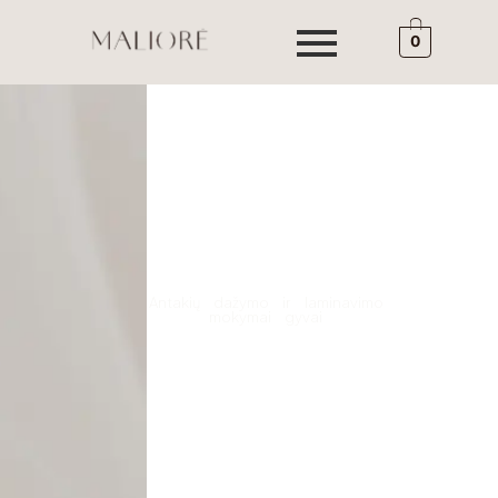
0
Antakių dažymo ir laminavimo
mokymai gyvai