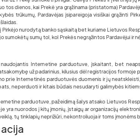
nuo tos dienos, kai Prekė yra grąžinama (pristatoma) Pardavėj
kybės trūkumų, Pardavėjas įsipareigoja visiškai grąžinti Pir
išlaidas.
 Pirkėjo nurodytą banko sąskaitą bet kuriame Lietuvos Resp
i jo sumokėtų sumų tol, kol Prekės negrąžintos Pardavėjui ir nė
 naudojantis Internetine parduotuve, įskaitant, bet neapsi
atsakomybę už padarinius, kilusius dėl registracijos formoje
imo prie Internetinės parduotuvės duomenis ir jų neatskleisti
pats, neperduoti ir kitais būdais nesudaryti galimybės kitie
ternetine parduotuve, pažeidimą šalys atsako Lietuvos Resp
e yra nuorodos į kitų įmonių, įstaigų ar organizacijų elektron
eiklą, tų tinklapių neprižiūri, nekontroliuoja ir toms įmonėm
macija