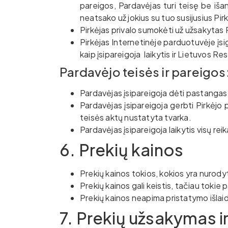
pareigos, Pardavėjas turi teisę be iša
neatsako už jokius su tuo susijusius Pir
Pirkėjas privalo sumokėti už užsakytas Pr
Pirkėjas Internetinėje parduotuvėje įsig
kaip įsipareigoja laikytis ir Lietuvos R
Pardavėjo teisės ir pareigos
Pardavėjas įsipareigoja dėti pastangas
Pardavėjas įsipareigoja gerbti Pirkėjo 
teisės aktų nustatyta tvarka.
Pardavėjas įsipareigoja laikytis visų re
6. Prekių kainos
Prekių kainos tokios, kokios yra nurod
Prekių kainos gali keistis, tačiau tokie
Prekių kainos neapima pristatymo išlaid
7. Prekių užsakymas 