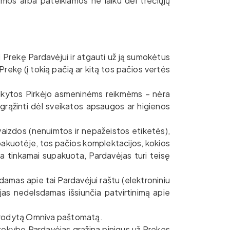
amos arba pateikiamos ne laiku dėl trečiųjų
ti Prekę Pardavėjui ir atgauti už ją sumokėtus
ą Prekę (į tokią pačią ar kitą tos pačios vertės
taikytos Pirkėjo asmeninėms reikmėms – nėra
grąžinti dėl sveikatos apsaugos ar higienos
aizdos (nenuimtos ir nepažeistos etiketės),
e pakuotėje, tos pačios komplektacijos, kokios
a tinkamai supakuota, Pardavėjas turi teisę
šdamas apie tai Pardavėjui raštu (elektroniniu
as nedelsdamas išsiunčia patvirtinimą apie
nurodytą Omniva paštomatą.
ų kokybę Pardavėjas grąžina pinigus už Prekes