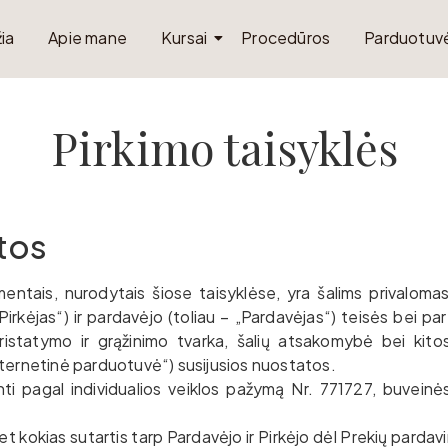
ia
Apie mane
Kursai
Procedūros
Parduotuv
Pirkimo taisyklės
tos
entais, nurodytais šiose taisyklėse, yra šalims privalomas
irkėjas“) ir pardavėjo (toliau – „Pardavėjas“) teisės bei pare
istatymo ir grąžinimo tvarka, šalių atsakomybė bei kito
Internetinė parduotuvė“) susijusios nuostatos.
ianti pagal individualios veiklos pažymą Nr. 771727, buve
t kokias sutartis tarp Pardavėjo ir Pirkėjo dėl Prekių pardavi