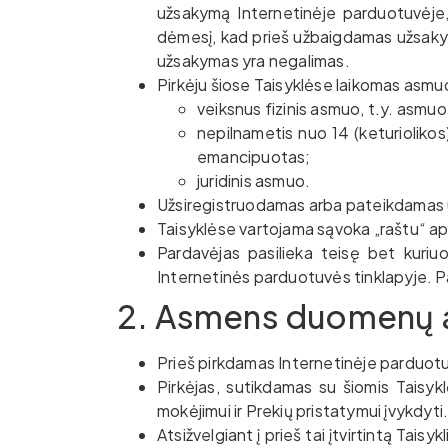
užsakymą Internetinėje parduotuvėje, p
dėmesį, kad prieš užbaigdamas užsakymą
užsakymas yra negalimas.
Pirkėju šiose Taisyklėse laikomas asmuo
veiksnus fizinis asmuo, t.y. asmu
nepilnametis nuo 14 (keturiolikos)
emancipuotas;
juridinis asmuo.
Užsiregistruodamas arba pateikdamas užs
Taisyklėse vartojama sąvoka „raštu“ apim
Pardavėjas pasilieka teisę bet kuriuo
Internetinės parduotuvės tinklapyje. 
2. Asmens duomenų 
Prieš pirkdamas Internetinėje parduotuvė
Pirkėjas, sutikdamas su šiomis Taisyk
mokėjimui ir Prekių pristatymui įvykdyti
Atsižvelgiant į prieš tai įtvirtintą Ta