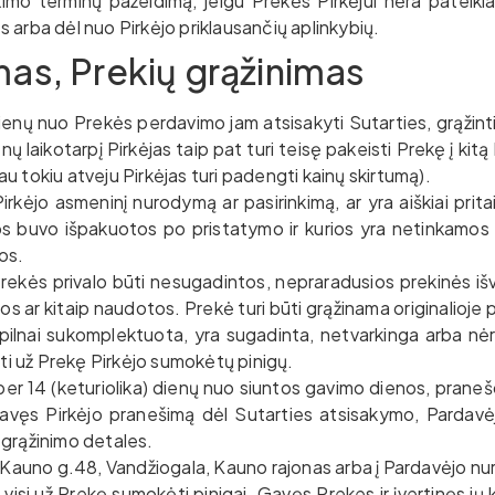
imo terminų pažeidimą, jeigu Prekės Pirkėjui nėra pateiki
s arba dėl nuo Pirkėjo priklausančių aplinkybių.
mas, Prekių grąžinimas
) dienų nuo Prekės perdavimo jam atsisakyti Sutarties, grąžin
enų laikotarpį Pirkėjas taip pat turi teisę pakeisti Prekę į kit
u tokiu atveju Pirkėjas turi padengti kainų skirtumą).
irkėjo asmeninį nurodymą ar pasirinkimą, ar yra aiškiai pri
ios buvo išpakuotos po pristatymo ir kurios yra netinkamos 
os.
ekės privalo būti nesugadintos, nepraradusios prekinės išv
tos ar kitaip naudotos. Prekė turi būti grąžinama originalioj
pilnai sukomplektuota, yra sugadinta, netvarkinga arba nėr
inti už Prekę Pirkėjo sumokėtų pinigų.
s per 14 (keturiolika) dienų nuo siuntos gavimo dienos, prane
vęs Pirkėjo pranešimą dėl Sutarties atsisakymo, Pardavėj
 grąžinimo detales.
 Kauno g.48, Vandžiogala, Kauno rajonas arba į Pardavėjo 
i visi už Prekę sumokėti pinigai. Gavęs Prekes ir įvertinęs j