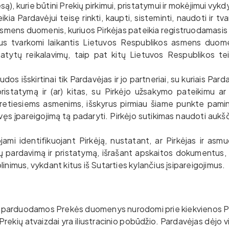
), kurie būtini Prekių pirkimui, pristatymui ir mokėjimui vykdy
ia Pardavėjui teisę rinkti, kaupti, sisteminti, naudoti ir tva
s asmens duomenis, kuriuos Pirkėjas pateikia registruodamasis
us tvarkomi laikantis Lietuvos Respublikos asmens duom
ytų reikalavimų, taip pat kitų Lietuvos Respublikos te
s išskirtinai tik Pardavėjas ir jo partneriai, su kuriais Pa
ristatymą ir (ar) kitas, su Pirkėjo užsakymo pateikimu ar
retiesiems asmenims, išskyrus pirmiau šiame punkte pamin
s įpareigojimą tą padaryti. Pirkėjo sutikimas naudoti aukšči
i identifikuojant Pirkėją, nustatant, ar Pirkėjas ir asm
pardavimą ir pristatymą, išrašant apskaitos dokumentus, gr
linimus, vykdant kitus iš Sutarties kylančius įsipareigojimus.
je parduodamos Prekės duomenys nurodomi prie kiekvienos 
Prekių atvaizdai yra iliustracinio pobūdžio. Pardavėjas dėjo