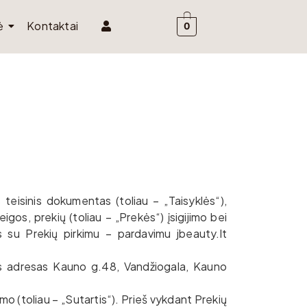
ė
Kontaktai
0
 teisinis dokumentas (toliau – „Taisyklės“),
igos, prekių (toliau – „Prekės“) įsigijimo bei
s su Prekių pirkimu – pardavimu jbeauty.lt
inės adresas Kauno g.48, Vandžiogala, Kauno
mo (toliau – „Sutartis“). Prieš vykdant Prekių