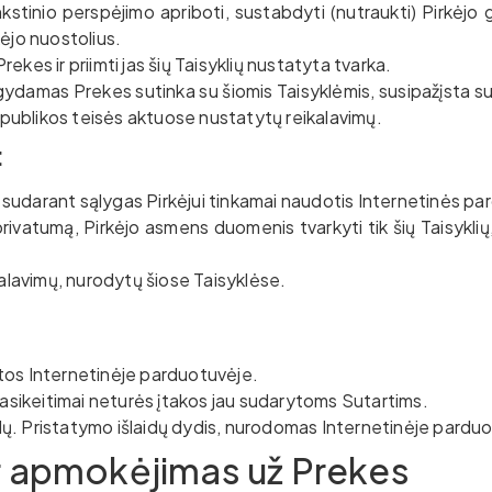
nkstinio perspėjimo apriboti, sustabdyti (nutraukti) Pirkėjo
kėjo nuostolius.
ekes ir priimti jas šių Taisyklių nustatyta tvarka.
ydamas Prekes sutinka su šiomis Taisyklėmis, susipažįsta su Pr
espublikos teisės aktuose nustatytų reikalavimų.
:
 sudarant sąlygas Pirkėjui tinkamai naudotis Internetinės p
privatumą, Pirkėjo asmens duomenis tvarkyti tik šių Taisyklių
ikalavimų, nurodytų šiose Taisyklėse.
ytos Internetinėje parduotuvėje.
 pasikeitimai neturės įtakos jau sudarytoms Sutartims.
ų. Pristatymo išlaidų dydis, nurodomas Internetinėje parduotu
ir apmokėjimas už Prekes