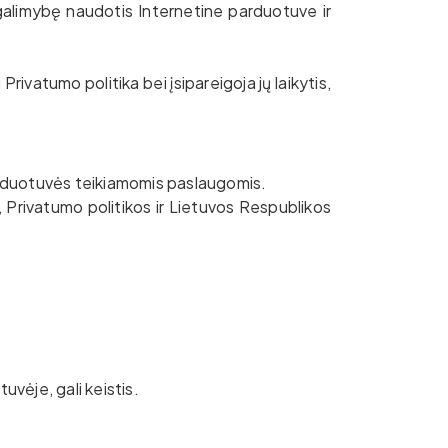
 galimybę naudotis Internetine parduotuve ir
ivatumo politika bei įsipareigoja jų laikytis,
arduotuvės teikiamomis paslaugomis.
, Privatumo politikos ir Lietuvos Respublikos
vėje, gali keistis.