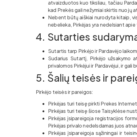
atvaizduotos kuo tiksliau, tačiau Parda
kad Prekės gali nežymiai skirtis nuo jų 
Nebent būtų aiškiai nurodyta kitaip, v
nebelieka, Pirkėjas yra nedelsiant apie
4. Sutarties sudarym
Sutartis tarp Pirkėjo ir Pardavėjo laik
Sudarius Sutartį, Pirkėjo užsakymo at
privalomos Pirkėjui ir Pardavėjui, ir gal
5. Šalių teisės ir pare
Pirkėjo teisės ir pareigos:
Pirkėjas turi teisę pirkti Prekes Intern
Pirkėjas turi teisę šiose Taisyklėse nus
Pirkėjas įsipareigoja registracijos fo
Pirkėjas privalo nedelsdamas juos atnau
Pirkėjas įsipareigoja sąžiningai ir tei