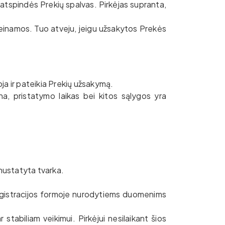
i atspindės Prekių spalvas. Pirkėjas supranta,
ieinamos. Tuo atveju, jeigu užsakytos Prekės
ja ir pateikia Prekių užsakymą.
na, pristatymo laikas bei kitos sąlygos yra
 nustatyta tvarka.
s registracijos formoje nurodytiems duomenims
 stabiliam veikimui. Pirkėjui nesilaikant šios