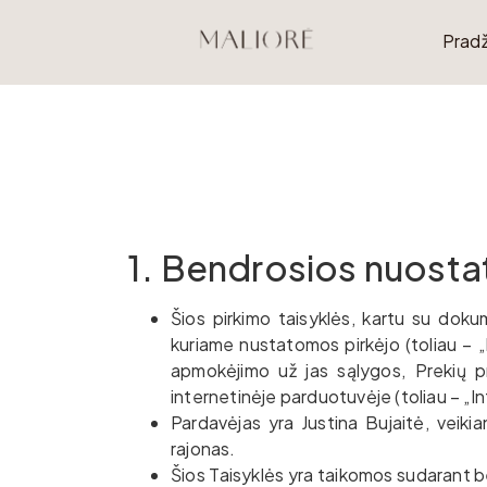
Pradž
1. Bendrosios nuosta
Šios pirkimo taisyklės, kartu su dokum
kuriame nustatomos pirkėjo (toliau – „P
apmokėjimo už jas sąlygos, Prekių pr
internetinėje parduotuvėje (toliau – „
Pardavėjas yra Justina Bujaitė, veik
rajonas.
Šios Taisyklės yra taikomos sudarant be