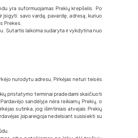
indu yra suformuojamas Prekių krepšelis. Po
 įsigyti: savo vardą, pavardę, adresą, kuriuo
as Prekes.
 Sutartis laikoma sudaryta ir vykdytina nuo
Pirkėjo nurodytu adresu, Pirkėjas neturi teisės
ių pristatymo terminai pradedami skaičiuoti
 Pardavėjo sandėlyje nėra reikiamų Prekių, o
ėjas sutinka, jog išimtiniais atvejais Prekių
davėjas įsipareigoja nedelsiant susisiekti su
ūdu.