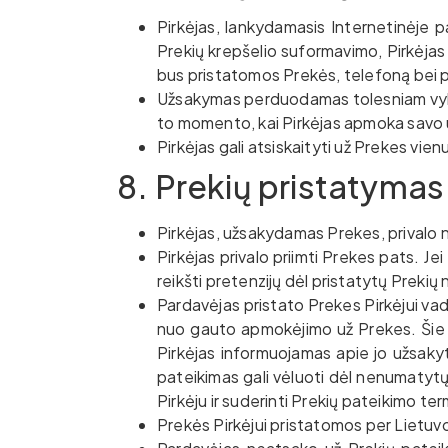
Pirkėjas, lankydamasis Internetinėje 
Prekių krepšelio suformavimo, Pirkėjas
bus pristatomos Prekės, telefoną bei pa
Užsakymas perduodamas tolesniam vykd
to momento, kai Pirkėjas apmoka savo
Pirkėjas gali atsiskaityti už Prekes vie
8. Prekių pristatymas
Pirkėjas, užsakydamas Prekes, privalo n
Pirkėjas privalo priimti Prekes pats. Je
reikšti pretenzijų dėl pristatytų Preki
Pardavėjas pristato Prekes Pirkėjui v
nuo gauto apmokėjimo už Prekes. Šie te
Pirkėjas informuojamas apie jo užsakyt
pateikimas gali vėluoti dėl nenumatytų,
Pirkėju ir suderinti Prekių pateikimo ter
Prekės Pirkėjui pristatomos per Lietuv