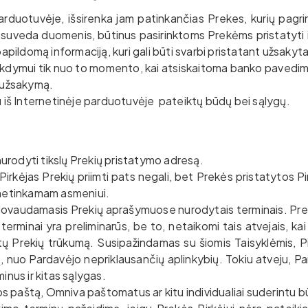
parduotuvėje, išsirenka jam patinkančias Prekes, kurių pagr
 suveda duomenis, būtinus pasirinktoms Prekėms pristatyti ir
pildomą informaciją, kuri gali būti svarbi pristatant užsakyt
ymui tik nuo to momento, kai atsiskaitoma banko pavedimu.
 užsakymą.
nu iš Internetinėje parduotuvėje pateiktų būdų bei sąlygų.
urodyti tikslų Prekių pristatymo adresą.
i Pirkėjas Prekių priimti pats negali, bet Prekės pristatytos 
ų netinkamam asmeniui.
adovaudamasis Prekių aprašymuose nurodytais terminais. Prek
rminai yra preliminarūs, be to, netaikomi tais atvejais, kai
ų Prekių trūkumą. Susipažindamas su šiomis Taisyklėmis, Pirk
 nuo Pardavėjo nepriklausančių aplinkybių. Tokiu atveju, Par
minus ir kitas sąlygas.
os paštą, Omniva paštomatus ar kitu individualiai suderintu b