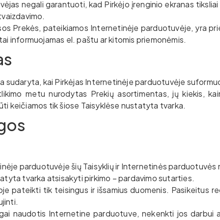
vėjas negali garantuoti, kad Pirkėjo įrenginio ekranas tikslia
atvaizdavimo.
isos Prekės, pateikiamos Internetinėje parduotuvėje, yra pr
 tai informuojamas el. paštu ar kitomis priemonėmis.
as
oma sudaryta, kai Pirkėjas Internetinėje parduotuvėje suformuo
likimo metu nurodytas Prekių asortimentas, jų kiekis, kai
i būti keičiamos tik šiose Taisyklėse nustatyta tvarka.
igos
etinėje parduotuvėje šių Taisyklių ir Internetinės parduotuvės
tatyta tvarka atsisakyti pirkimo – pardavimo sutarties.
rmoje pateikti tik teisingus ir išsamius duomenis. Pasikeitu
jinti.
singai naudotis Internetine parduotuve, nekenkti jos darbui ar