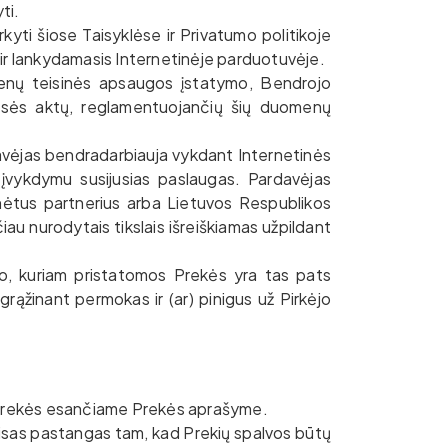
ti.
rkyti šiose Taisyklėse ir Privatumo politikoje
 ir lankydamasis Internetinėje parduotuvėje.
enų teisinės apsaugos įstatymo, Bendrojo
isės aktų, reglamentuojančių šių duomenų
rdavėjas bendradarbiauja vykdant Internetinės
 įvykdymu susijusias paslaugas. Pardavėjas
ėtus partnerius arba Lietuvos Respublikos
au nurodytais tikslais išreiškiamas užpildant
uo, kuriam pristatomos Prekės yra tas pats
ąžinant permokas ir (ar) pinigus už Pirkėjo
Prekės esančiame Prekės aprašyme.
 visas pastangas tam, kad Prekių spalvos būtų