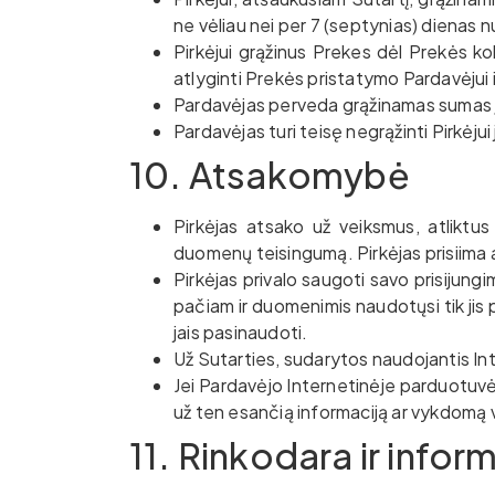
ne vėliau nei per 7 (septynias) dienas 
Pirkėjui grąžinus Prekes dėl Prekės ko
atlyginti Prekės pristatymo Pardavėjui 
Pardavėjas perveda grąžinamas sumas į
Pardavėjas turi teisę negrąžinti Pirkėju
10. Atsakomybė
Pirkėjas atsako už veiksmus, atliktus
duomenų teisingumą. Pirkėjas prisiima 
Pirkėjas privalo saugoti savo prisijung
pačiam ir duomenimis naudotųsi tik jis 
jais pasinaudoti.
Už Sutarties, sudarytos naudojantis In
Jei Pardavėjo Internetinėje parduotuvėj
už ten esančią informaciją ar vykdomą v
11. Rinkodara ir infor