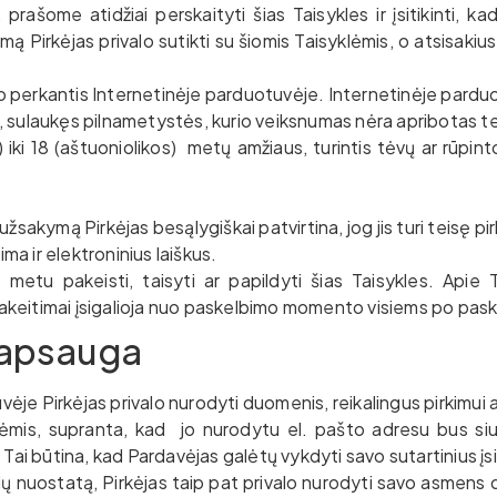
rašome atidžiai perskaityti šias Taisykles ir įsitikinti, k
 Pirkėjas privalo sutikti su šiomis Taisyklėmis, o atsisakiu
 perkantis Internetinėje parduotuvėje. Internetinėje parduot
o, sulaukęs pilnametystės, kurio veiksnumas nėra apribotas t
 iki 18 (aštuoniolikos) metų amžiaus, turintis tėvų ar rūpintoj
akymą Pirkėjas besąlygiškai patvirtina, jog jis turi teisę pi
a ir elektroninius laiškus.
 metu pakeisti, taisyti ar papildyti šias Taisykles. Apie 
Pakeitimai įsigalioja nuo paskelbimo momento visiems po pa
apsauga
je Pirkėjas privalo nurodyti duomenis, reikalingus pirkimui at
lėmis, supranta, kad jo nurodytu el. pašto adresu bus siu
. Tai būtina, kad Pardavėjas galėtų vykdyti savo sutartinius įs
isyklių nuostatą, Pirkėjas taip pat privalo nurodyti savo asme