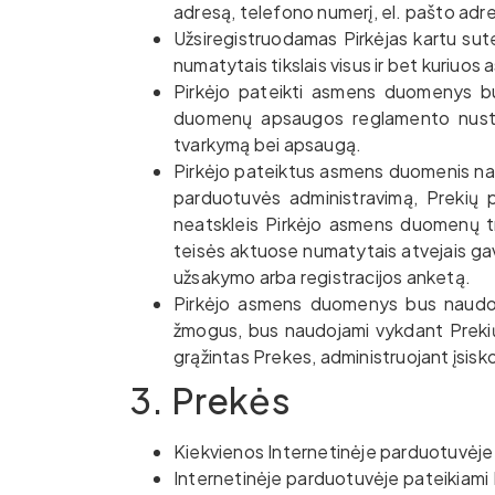
adresą, telefono numerį, el. pašto adresą
Užsiregistruodamas Pirkėjas kartu suteik
numatytais tikslais visus ir bet kuriuo
Pirkėjo pateikti asmens duomenys b
duomenų apsaugos reglamento nustat
tvarkymą bei apsaugą.
Pirkėjo pateiktus asmens duomenis naudo
parduotuvės administravimą, Prekių p
neatskleis Pirkėjo asmens duomenų t
teisės aktuose numatytais atvejais gavę
užsakymo arba registracijos anketą.
Pirkėjo asmens duomenys bus naudojam
žmogus, bus naudojami vykdant Prekių 
grąžintas Prekes, administruojant įsisko
3. Prekės
Kiekvienos Internetinėje parduotuvė
Internetinėje parduotuvėje pateikiami 