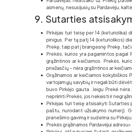
Pardavėjas neatsako už Prekių pateik
asmenų, nesusijusių su Pardavėju, kaltė
9. Sutarties atsisaky
Pirkėjas turi teisę per 14 (keturiolika
pinigus. Per tą patį 14 (keturiolikos) di
Prekę, taip pat į brangesnę Prekę, tačia
Prekės, kurios yra pagamintos pagal P
grąžintinos ar keičiamos. Prekės, kur
priežasčių – nėra grąžintinos ar keičiam
Grąžinamos ar keičiamos kokybiškos Pr
vartojamųjų savybių ir negali būti dėvė
buvo Pirkėjo gauta. Jeigu Prekė nėra 
nepriimti Prekės, jos nekeisti ir negrąž
Pirkėjas turi teisę atsisakyti Sutartie
paštu, nurodant užsakymo numerį). Ga
pranešimo gavimą ir suderina su Pirkėju
Prekės grąžinamos Pardavėjui adresu>
Pirkėjui, atšaukusiam Sutartį, grąžinam