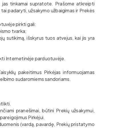
ad jas tinkamai supratote. Prašome atkreipti
s tai padaryti, užsakymo užbaigimas ir Prekės
uvėje pirkti gali:
eismo tvarka;
ų sutikimą, išskyrus tuos atvejus, kai jis yra
rkti Internetinėje parduotuvėje.
Taisyklių pakeitimus Pirkėjas informuojamas
skelbimo sudaromiems sandoriams.
likti.
nčiami pranešimai, būtini Prekių užsakymui,
ipareigojimus Pirkėjui.
ns duomenis (vardą, pavardę, Prekių pristatymo