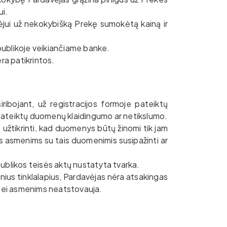
ui.
kėjui už nekokybišką Prekę sumokėtą kainą ir
ublikoje veikiančiame banke.
ra patikrintos.
ribojant, už registracijos formoje pateiktų
 pateiktų duomenų klaidingumo ar netikslumo.
, užtikrinti, kad duomenys būtų žinomi tik jam
ms asmenims su tais duomenimis susipažinti ar
ublikos teisės aktų nustatyta tvarka.
inius tinklalapius, Pardavėjas nėra atsakingas
s bei asmenims neatstovauja.