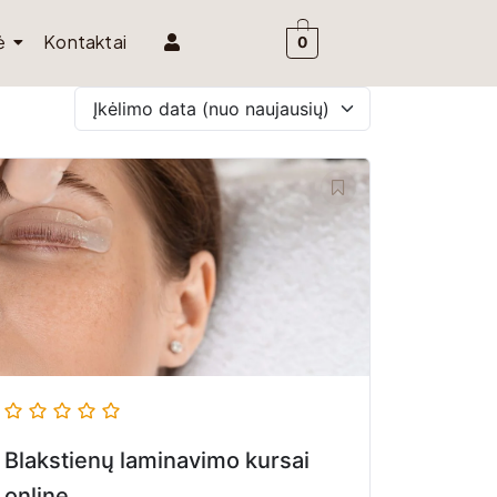
ė
Kontaktai
0
Įkėlimo data (nuo naujausių)
Blakstienų laminavimo kursai
online