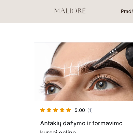
Pradž
5.00
(1)
Antakių dažymo ir formavimo
kursai online