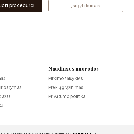
ruoti procedūrai
Įsigyti kursus
Naudingos nuorodos
mas
Pirkimo taisyklės
 ir dažymas
Prekių grąžinimas
kiažas
Privatumo politika
ku