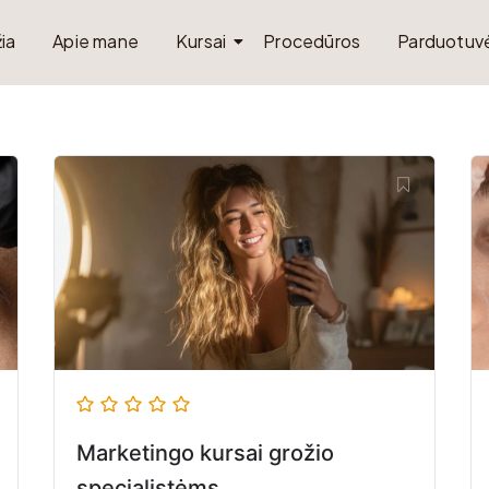
ia
Apie mane
Kursai
Procedūros
Parduotuv
Marketingo kursai grožio
specialistėms