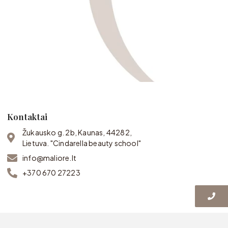
Kontaktai
Žukausko g. 2b, Kaunas, 44282,
Lietuva. "Cindarella beauty school"
info@maliore.lt
+370 670 27223