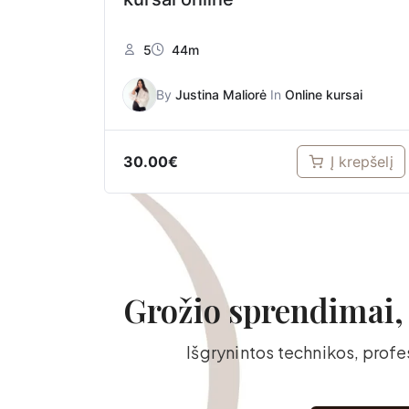
5
44m
By
Justina Maliorė
In
Online kursai
30.00
€
Į krepšelį
Grožio sprendimai, k
Išgrynintos technikos, prof