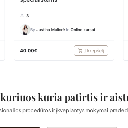
3
By
Justina Maliorė
In
Online kursai
40.00
€
Į krepšelį
uriuos kuria patirtis ir aist
esionalios procedūros ir įkvepiantys mokymai prad