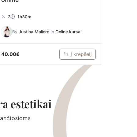
3
1h30m
By
Justina Maliorė
In
Online kursai
40.00
€
Į krepšelį
ra estetikai
edančiosioms