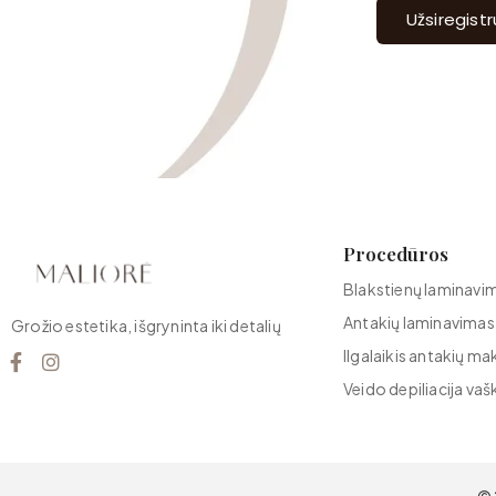
Užsiregist
Procedūros
Blakstienų laminavi
Antakių laminavimas
Grožio estetika, išgryninta iki detalių
Ilgalaikis antakių ma
Veido depiliacija vaš