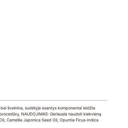
ina bei švelnina, sudėtyje esantys komponentai leidžia
vimo procedūrų. NAUDOJIMAS: Geriausia naudoti kiekvieną
Oil, Camellia Japonica Seed Oil, Opuntia Ficus-Indica