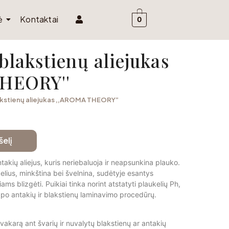
ė
Kontaktai
0
blakstienų aliejukas
HEORY''
lakstienų aliejukas ,,AROMA THEORY”
šelį
ntakių aliejus, kuris neriebaluoja ir neapsunkina plauko.
ukelius, minkština bei švelnina, sudėtyje esantys
ms blizgėti. Puikiai tinka norint atstatyti plaukelių Ph,
a po antakių ir blakstienų laminavimo procedūrų.
vakarą ant švarių ir nuvalytų blakstienų ar antakių