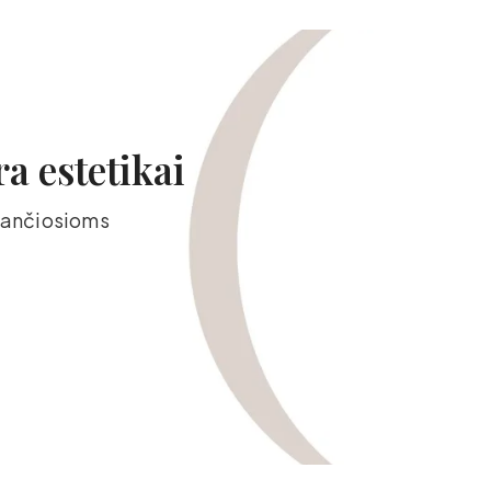
ra estetikai
edančiosioms