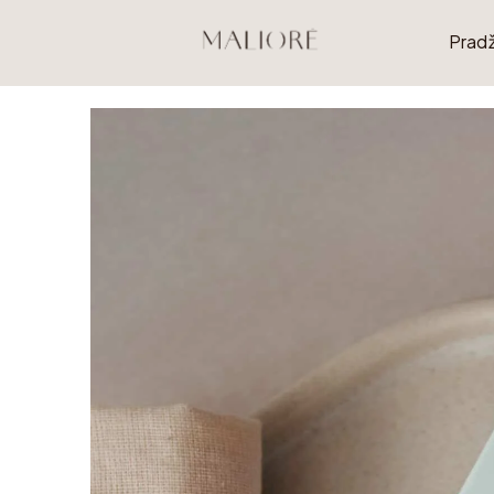
Pradž