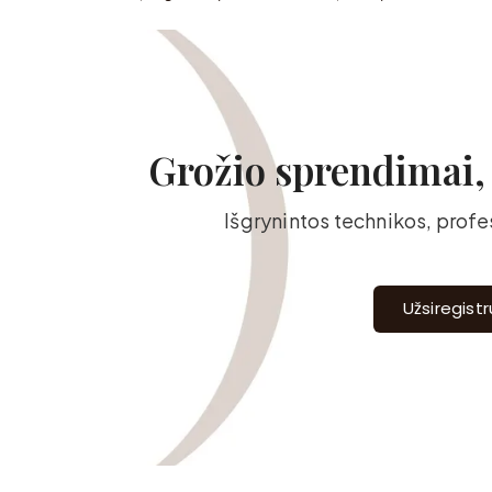
Grožio sprendimai, k
Išgrynintos technikos, prof
Užsiregist