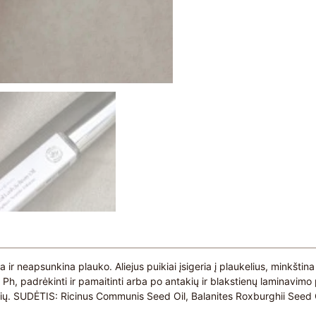
oja ir neapsunkina plauko. Aliejus puikiai įsigeria į plaukelius, minkšt
elių Ph, padrėkinti ir pamaitinti arba po antakių ir blakstienų lamina
elių. SUDĖTIS: Ricinus Communis Seed Oil, Balanites Roxburghii Seed 