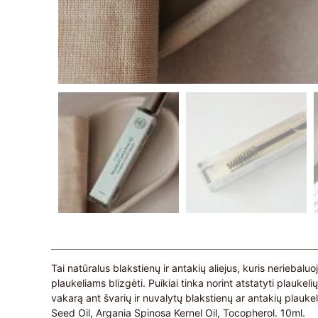
Tai natūralus blakstienų ir antakių aliejus, kuris neriebalu
plaukeliams blizgėti. Puikiai tinka norint atstatyti plauk
vakarą ant švarių ir nuvalytų blakstienų ar antakių plauk
Seed Oil, Argania Spinosa Kernel Oil, Tocopherol. 10ml.