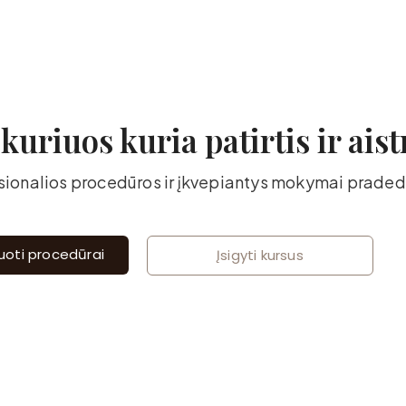
uriuos kuria patirtis ir aist
esionalios procedūros ir įkvepiantys mokymai prad
ruoti procedūrai
Įsigyti kursus