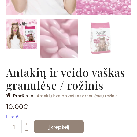
Antakių ir veido vaškas
granulėse / rožinis
»
Pradžia
Antakių ir veido vaškas granulėse / rožinis
10.00
€
Liko 6
Į krepšelį