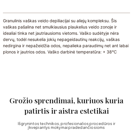
Granulinis vaškas veido depiliacijai su aliejų kompleksu. Šis
vaškas pašalina net smulkiausius plaukelius veido zonoje ir
idealiai tinka net jautriausioms vietoms. Vaško sudėtyje nėra
dervų, todėl nesukelia jokių nepageidautinų reakcijų, vaškas
nedirgina ir nepažeidžia odos, nepalieka paraudimų net ant labai
plonos ir jautrios odos. Vaško darbinė temperatūra: + 38°C
Grožio sprendimai, kuriuos kuria
patirtis ir aistra estetikai
Išgrynintos technikos, profesionalios procedūros ir
įkvepiantys mokymai pradedančiosioms