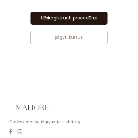
Užsiregistruoti procedūrai
Įsigyti kursus
Grožio estetika, išgryninta iki detalių