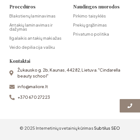
Procedūros
Naudingos nuorodos
Blakstienų laminavimas
Pirkimo taisyklės
Antakių laminavimas ir
Prekių grąžinimas
dažymas
Privatumo politika
Ilgalaikis antakių makiažas
Veido depiliacija vašku
Kontaktai
Žukausko g. 2b, Kaunas, 44282, Lietuva. "Cindarella
beauty school"
info@maliore.lt
+370 670 27223
© 2025 Internetinių svetainių kūrimas
Subtilus SEO